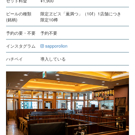
セット料金
¥1,900
ビールの種類
限定ヱビス「薫満つ」（10ℓ）1店舗につき
(銘柄)
限定10樽
予約の要・不要
予約不要
インスタグラム
sapporolion
ハチペイ
導入している