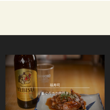
福寿司
まぐろホホ肉焼き