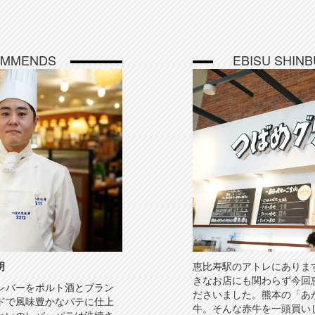
OMMENDS
EBISU SHIN
明
恵比寿駅のアトレにありま
きなお店にも関わらず今回
レバーをポルト酒とブラン
ださいました。熊本の「あ
ドで風味豊かなパテに仕上
牛。そんな赤牛を一頭買い