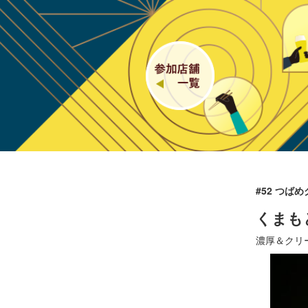
#52 つば
くまも
濃厚＆クリ