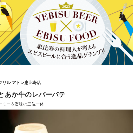
めグリル アトレ恵比寿店
とあか牛のレバーパテ
ーミー＆旨味の三位一体