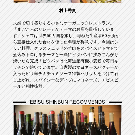
村上秀貴
夫婦で切り盛りする小さなオーガニックレストラン。
「まごころのリレー」がテーマのお店を目指していま
す。シェフは世界50カ国を旅し、尋ねた生産者60ヶ所か
ら直接仕入れた食材を使った料理が得意です。今回はシ
リア料理。グラスフェッドの羊肉をスパイスとトマトで
煮込みトロけるチーズと一緒にピタパンに挟みこんがり
焼いたら完成！ピタパンは北海道産有機小麦粉で毎日キ
ッチンで焼いています。自家製のマヨネーズパクチーが
入ったピリ辛チミチュミソース特製ハリッサをつけて召
し上がれ。スパイシーなディプにマヨネーズ、エビスビ
ールと相性抜群。
EBISU SHINBUN RECOMMENDS