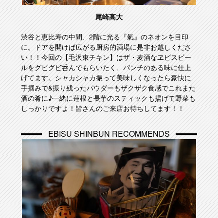
尾崎高大
渋谷と恵比寿の中間、2階に光る『氣』のネオンを目印
に。ドアを開けば広がる厨房的酒場に是非お越しくださ
い！！今回の【毛沢東チキン】はザ・麦酒なヱビスビー
ルをグビグビ呑んでもらいたく、パンチのある味に仕上
げてます。シャカシャカ振って美味しくなったら豪快に
手掴みで&振り残ったパウダーもザクザク食感でこれまた
酒の肴に♪一緒に蓮根と長芋のスティックも揚げて野菜も
しっかりですよ！皆さんのご来店お待ちしてます！！
EBISU SHINBUN RECOMMENDS