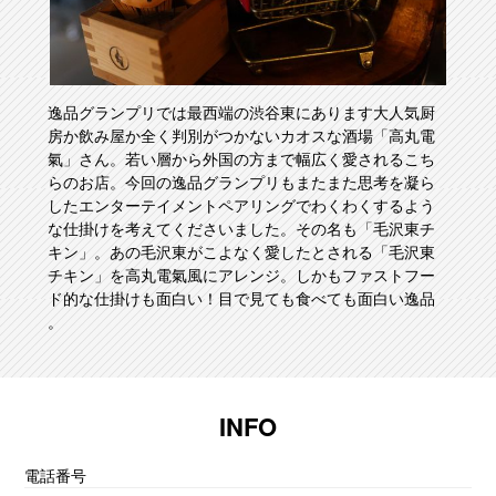
逸品グランプリでは最西端の渋谷東にあります大人気厨
房か飲み屋か全く判別がつかないカオスな酒場「高丸電
氣」さん。若い層から外国の方まで幅広く愛されるこち
らのお店。今回の逸品グランプリもまたまた思考を凝ら
したエンターテイメントペアリングでわくわくするよう
な仕掛けを考えてくださいました。その名も「毛沢東チ
キン」。あの毛沢東がこよなく愛したとされる「毛沢東
チキン」を高丸電氣風にアレンジ。しかもファストフー
ド的な仕掛けも面白い！目で見ても食べても面白い逸品
。
INFO
電話番号