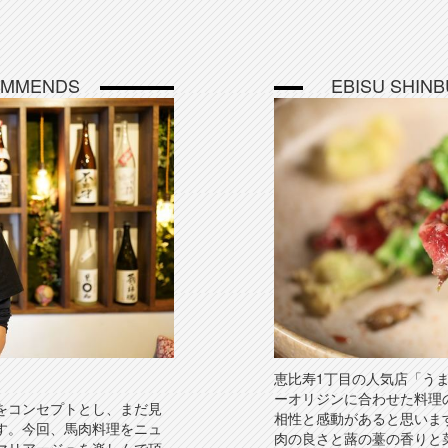
OMMENDS
EBISU SHIN
恵比寿1丁目の人気店「う
ーオリジンに合わせた料理
をコンセプトとし、まだ見
相性と感動があると思いま
す。今回、馬肉料理をニュ
肉の良さと蕗の薹の香りと