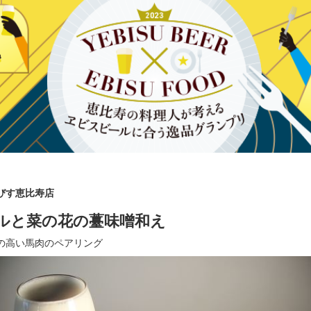
えびす恵比寿店
ルと菜の花の薹味噌和え
の高い馬肉のペアリング