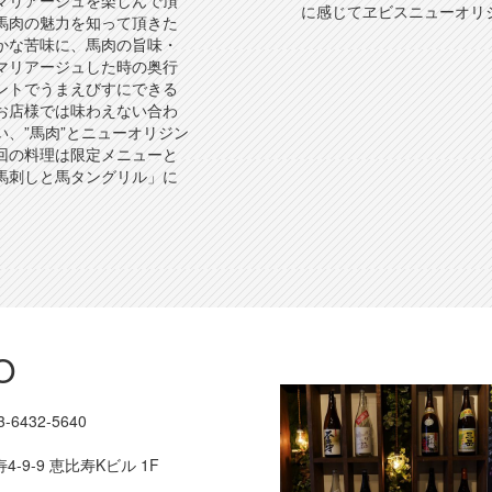
マリアージュを楽しんで頂
に感じてヱビスニューオリ
馬肉の魅力を知って頂きた
かな苦味に、馬肉の旨味・
マリアージュした時の奥行
ントでうまえびすにできる
お店様では味わえない合わ
、”馬肉”とニューオリジン
回の料理は限定メニューと
馬刺しと馬タングリル」に
O
3-6432-5640
-9-9 恵比寿Kビル 1F