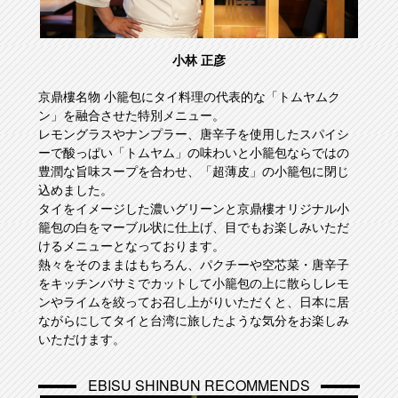
小林 正彦
京鼎樓名物 小籠包にタイ料理の代表的な「トムヤムク
ン」を融合させた特別メニュー。
レモングラスやナンプラー、唐辛子を使用したスパイシ
ーで酸っぱい「トムヤム」の味わいと小籠包ならではの
豊潤な旨味スープを合わせ、「超薄皮」の小籠包に閉じ
込めました。
タイをイメージした濃いグリーンと京鼎樓オリジナル小
籠包の白をマーブル状に仕上げ、目でもお楽しみいただ
けるメニューとなっております。
熱々をそのままはもちろん、パクチーや空芯菜・唐辛子
をキッチンバサミでカットして小籠包の上に散らしレモ
ンやライムを絞ってお召し上がりいただくと、日本に居
ながらにしてタイと台湾に旅したような気分をお楽しみ
いただけます。
EBISU SHINBUN RECOMMENDS