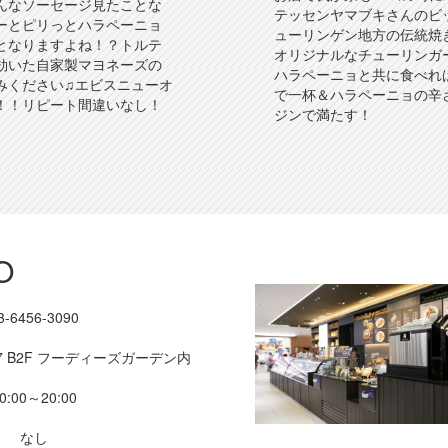
こんなソーセージ見たことな
テッセンヤマブキさんのビ
ーとピリっとハラペーニョ
ューリンゲン地方の伝統焼
となりますよね！？トルテ
オリジナルなチューリンガ
効いた自家製マヨネーズの
ハラペーニョと共に食べれ
みください♫エビスニューオ
で一杯＆ハラペーニョの辛
！！リピート間違いなし！
ジンで満たす！
O
3-6456-3090
-7 B2F フーディーズガーデン内
0:00～20:00
なし