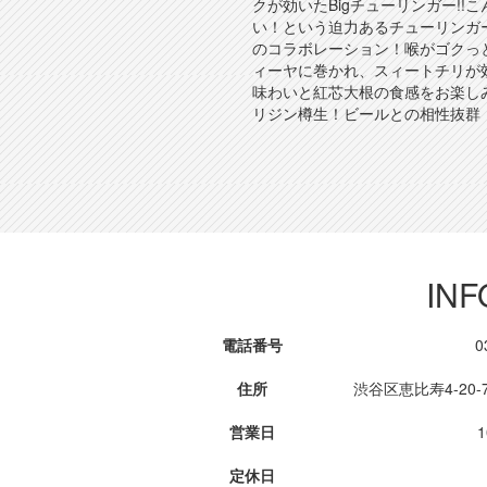
クが効いたBigチューリンガー!!
い！という迫力あるチューリンガ
のコラボレーション！喉がゴクっ
ィーヤに巻かれ、スィートチリが
味わいと紅芯大根の食感をお楽し
リジン樽生！ビールとの相性抜群
INF
電話番号
0
住所
渋谷区恵比寿4-20
営業日
1
定休日