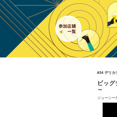
#34 デ
ビッグ
～
ジューシー