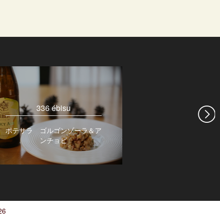
エバーグリー
トラン 
336 ébisu
スッパイシーラ
ポテサラ ゴルゴンゾーラ＆ア
ンチョビ
26