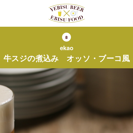
8
ekao
牛スジの煮込み オッソ・ブーコ風