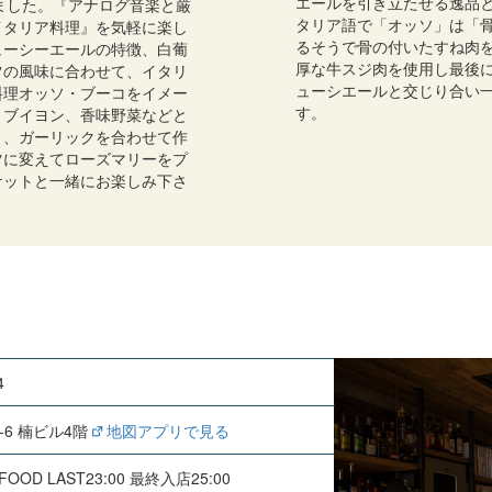
エールを引き立たせる逸品
迎えました。『アナログ音楽と厳
タリア語で「オッソ」は「
イタリア料理』を気軽に楽し
るそうで骨の付いたすね肉
ューシーエールの特徴、白葡
厚な牛スジ肉を使用し最後
ツの風味に合わせて、イタリ
ューシエールと交じり合い
料理オッソ・ブーコをイメー
す。
、ブイヨン、香味野菜などと
リ、ガーリックを合わせて作
ツに変えてローズマリーをプ
ケットと一緒にお楽しみ下さ
4
-6 楠ビル4階
地図アプリで見る
0 FOOD LAST23:00 最終入店25:00