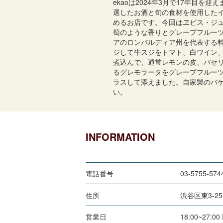
ekaoは2024年3月で17年目を
選したお酒と旬の食材を使用した
めるお店です。今回はヱビス・ジ
萄のような香りとグレープフルー
アのロンバルディア州を代表する
ジして牛スジをトマト、白ワイン
煮込んで、通常レモンの皮、パセ
るグレモラータをグレープフルー
ラスして添えました。自家製のバ
い。
INFORMATION
電話番号
03-5755-574
住所
渋谷区東3-25
営業日
18:00~27:0