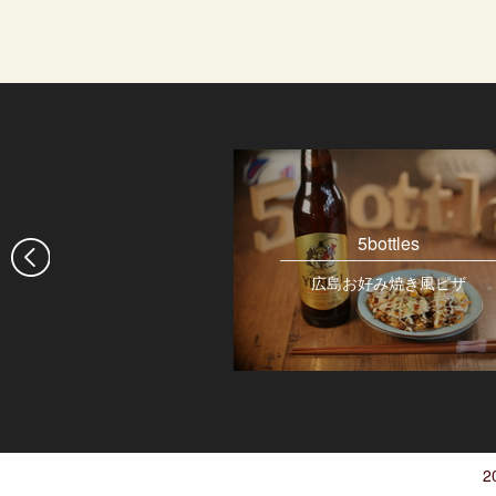
(コーラ)恵比寿店
5bottles
広島お好み焼き風ピザ
トマトキムチ煮込み
ゴマの葉添え
2