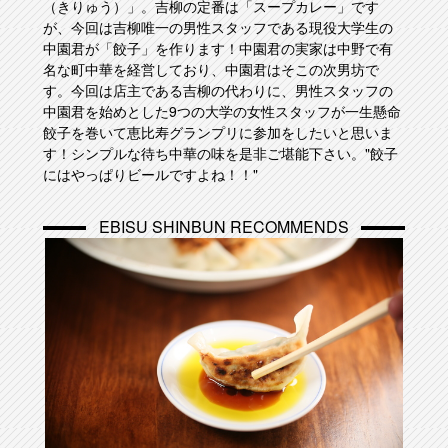
（きりゅう）」。吉柳の定番は「スープカレー」です
が、今回は吉柳唯一の男性スタッフである現役大学生の
中園君が「餃子」を作ります！中園君の実家は中野で有
名な町中華を経営しており、中園君はそこの次男坊で
す。今回は店主である吉柳の代わりに、男性スタッフの
中園君を始めとした9つの大学の女性スタッフが一生懸命
餃子を巻いて恵比寿グランプリに参加をしたいと思いま
す！シンプルな待ち中華の味を是非ご堪能下さい。"餃子
にはやっぱりビールですよね！！"
EBISU SHINBUN RECOMMENDS