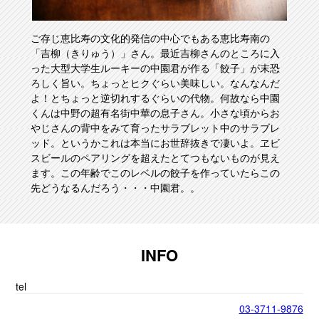
ご存じ恵比寿の文化的発信の中心でもある恵比寿南の
「吉柳（きりゅう）」さん。最近吉柳さんのところに入
った大型大学生ルーキーの中園君が作る「餃子」が末恐
ろしく旨い。ちょっとヒクぐらい美味しい。なんなんだ
よ！とちょっと逆切れするぐらいの代物。何故なら中園
くんは中野の超有名街中華の息子さん。小さな頃からお
やじさんの背中をみて育ったサラブレット中のサラブレ
ッド。というかこれは本当にお世辞抜きで凄いよ。ヱビ
スビールのペアリングを超えたとてつもないものが見え
ます。この年齢でこのレベルの餃子を作っていたらこの
先どうなるんだろう・・・中園君。。
INFO
tel
03-3711-9876