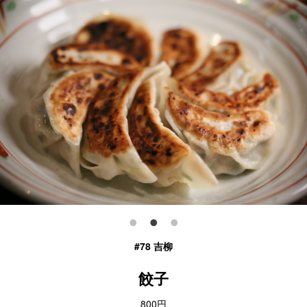
#78 吉柳
餃子
800円