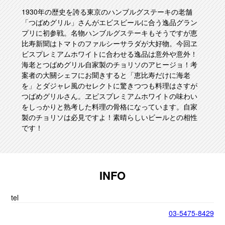
1930年の歴史を誇る東京のハンブルグステーキの老舗
「つばめグリル」さんがエビスビールに合う逸品グラン
プリに初参戦。名物ハンブルグステーキもそうですが恵
比寿新聞はトマトのファルシーサラダが大好物。今回ヱ
ビスプレミアムホワイトに合わせる逸品は意外や意外！
海老とつばめグリル自家製のチョリソのアヒージョ！考
案者の大關シェフにお聞きすると「恵比寿だけに海老
を」とダジャレ風のセレクトに驚きつつも料理はさすが
つばめグリルさん。ヱビスプレミアムホワイトの味わい
をしっかりと熟考した料理の骨格になっています。自家
製のチョリソは必見ですよ！素晴らしいビールとの相性
です！
INFO
tel
03-5475-8429