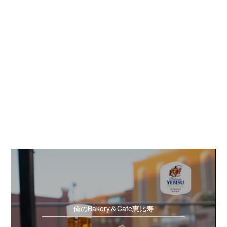
俺のBakery＆Cafe恵比寿