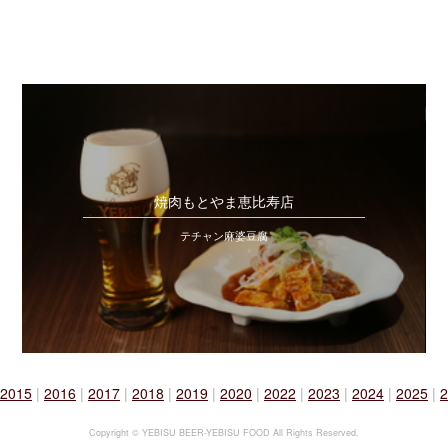
焼肉もとやま恵比寿店
テチャン麻婆豆腐
2015
|
2016
|
2017
|
2018
|
2019
|
2020
|
2022
|
2023
|
2024
|
2025
|
2
Copyright © YEBISU BEER-YEBISU FOOD All Rights Reserved.