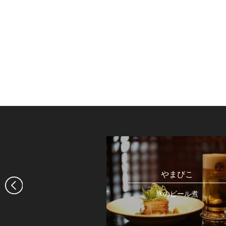
FOR TABLE
やまびこ
煮込み
豚のビール煮