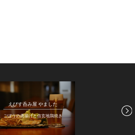
えびす呑み屋 やました
目黒のさん
ごぼうの唐揚げと信玄地鶏焼き
菜の花流 地鶏