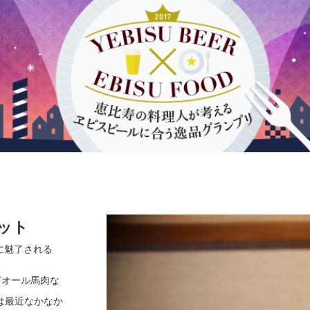
ット
に魅了される
どオール馬肉な
は最近なかなか