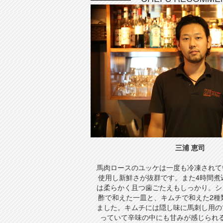
三浦 恵司
馬肉ロースのユッケは一度も冷凍されて
使用し新鮮さが抜群です。また4時間煮
は柔らかく且つ歯ごたえもしっかり。シ
酢で和えた一皿と、キムチで和えた2種
ました。キムチには隠し味に馬刺し用の
っていて辛味の中にも甘みが感じられ