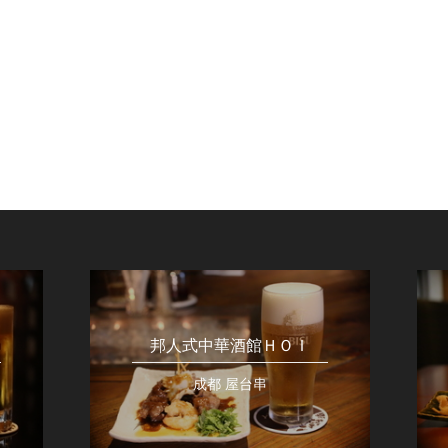
邦人式中華酒館ＨＯＩ
成都 屋台串