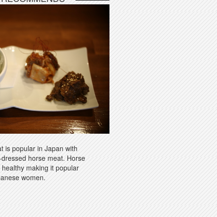
 is popular in Japan with
-dressed horse meat. Horse
s healthy making it popular
panese women.