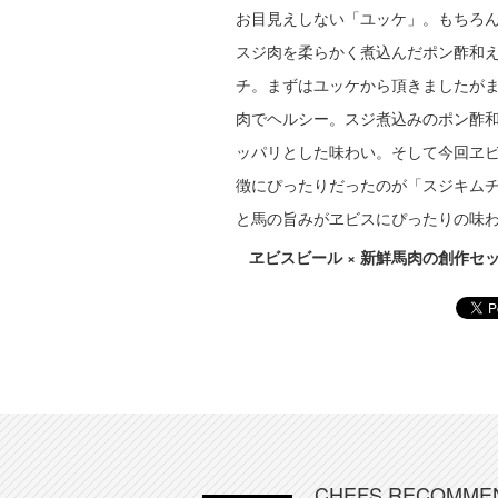
お目見えしない「ユッケ」。もちろ
スジ肉を柔らかく煮込んだポン酢和
チ。まずはユッケから頂きましたが
肉でヘルシー。スジ煮込みのポン酢
ッパリとした味わい。そして今回ヱ
徴にぴったりだったのが「スジキム
と馬の旨みがヱビスにぴったりの味
ヱビスビール × 新鮮馬肉の創作セット 
CHEFS RECOMME