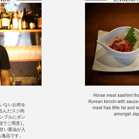
Horse meat sashimi that
Korean kimchi with sauce
いないお肉を
meat has little fat and i
込んだスジ肉
amongst Ja
ンプルにポン
類でご用意し
甘い醤油が入
る逸品です。