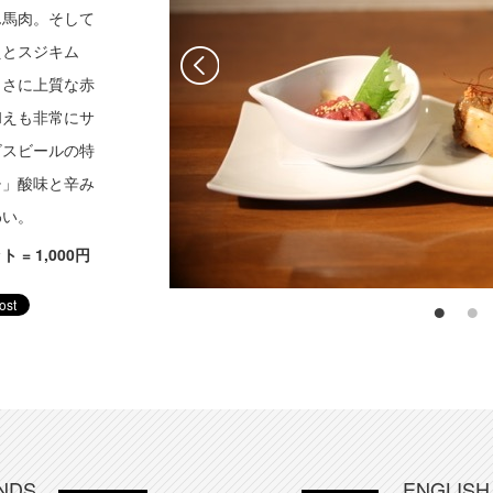
ん馬肉。そして
えとスジキム
まさに上質な赤
和えも非常にサ
ビスビールの特
チ」酸味と辛み
わい。
= 1,000円
NDS
ENGLIS