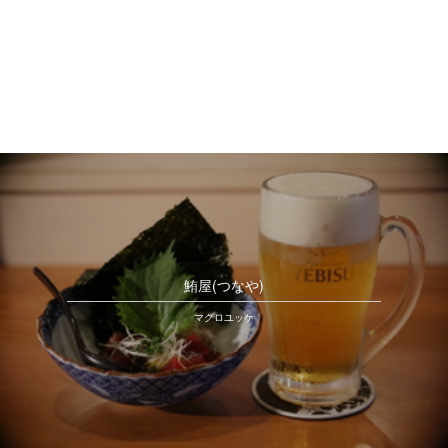
鮪屋(つなや)
マグロユッケ