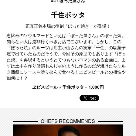
#41 ぼった屋さん
千住ボッタ
正真正銘本場の復刻「ぼった焼き」が登場！
恵比寿のソウルフードといえば「ぼった屋さん」のぼった焼。
知らない人は是非行くべきお店でございます。しかし、この
「ぼった焼」のルーツは店主小山さんの実家「千住」の駄菓子
屋で出ていたものだそうで、今回その原型でもあります「ぼっ
た焼」を再現するというとてつもないロマンのある企画に。ま
ずは土手を作り所謂もんじゃのように作るのだが焼けたらミル
ク煎餅にソースを塗り挟んで食べる！ヱビスビールとの相性や
如何に！？
ヱビスビール × 千住ボッタ = 1,000円
CHEFS RECOMMENDS