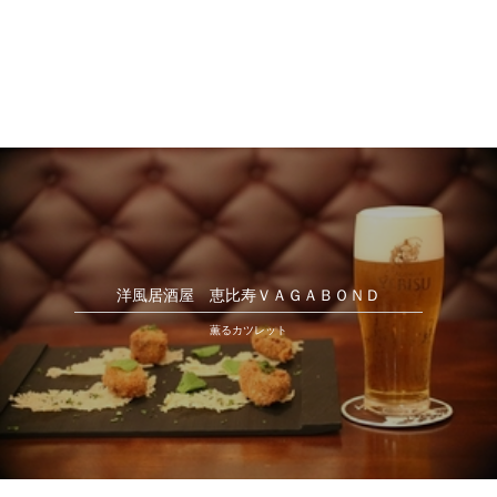
洋風居酒屋 恵比寿ＶＡＧＡＢＯＮＤ
薫るカツレット