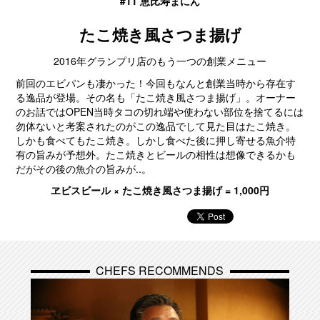
#11 恵比寿まにん
たこ焼き風さつま揚げ
2016年グランプリ店のもう一つの創業メニュー
前回のエビパンも凄かった！今回もなんと創業当時から存在す
る逸品が登場。その名も「たこ焼き風さつま揚げ」。オーナー
のお話ではOPEN当時タコの切れ端や使わない部位を捨てるには
勿体ないと考案されたのがこの逸品でして見た目はたこ焼き。
しかも食べてもたこ焼き。しかし食べた後に押し寄せる魚介特
有の旨みが予想外。たこ焼きとビールの相性は想像できるかも
だがその後の魚介の旨みが..。
ヱビスビール × たこ焼き風さつま揚げ = 1,000円
CHEFS RECOMMENDS