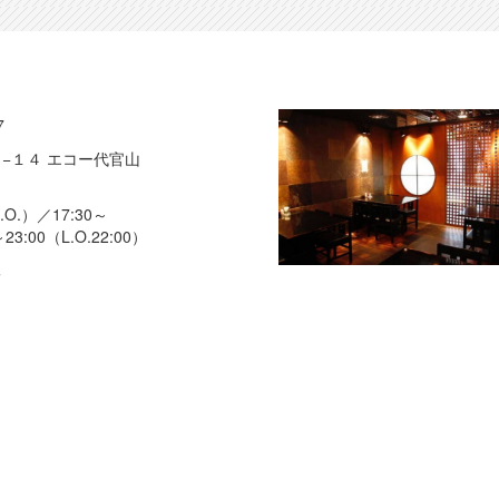
7
−１４ エコー代官山
.O.）／17:30～
23:00（L.O.22:00）
休