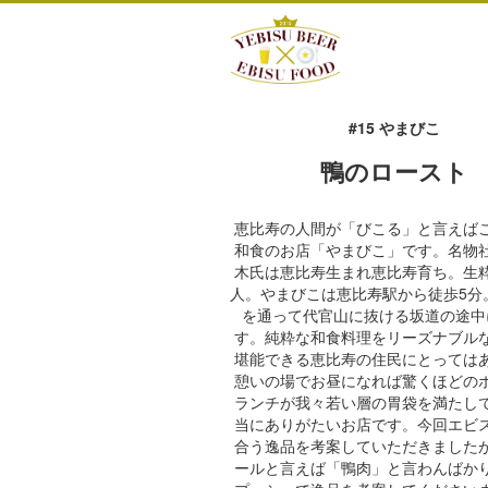
#15 やまびこ
鴨のロースト
恵比寿の人間が「びこる」と言えば
和食のお店「やまびこ」です。名物
木氏は恵比寿生まれ恵比寿育ち。生
人。やまびこは恵比寿駅から徒歩5分
を通って代官山に抜ける坂道の途中
す。純粋な和食料理をリーズナブル
堪能できる恵比寿の住民にとっては
憩いの場でお昼になれば驚くほどの
ランチが我々若い層の胃袋を満たし
当にありがたいお店です。今回エビ
合う逸品を考案していただきました
ールと言えば「鴨肉」と言わんばか