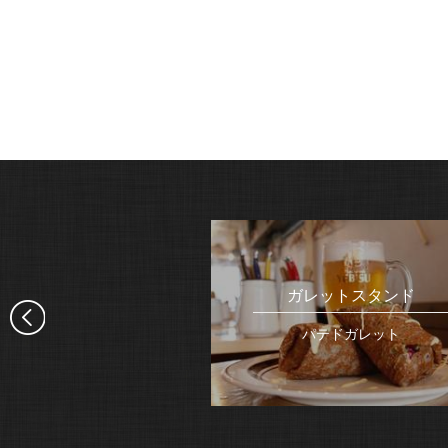
フォテーブル
ガレットスタンド
リネ（東海岸風）
パテドガレット