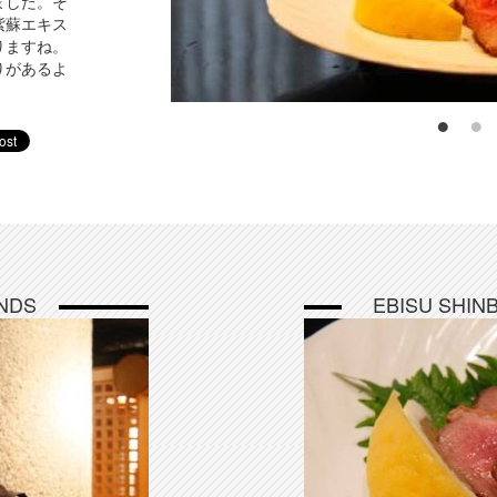
ました。そ
紫蘇エキス
りますね。
りがあるよ
NDS
EBISU SHI