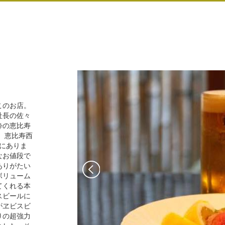
このお店。
社長の佐々
粋の恵比寿
。恵比寿西
にありま
なお値段で
ありがたい
ボリューム
てくれる本
スビールに
がヱビスビ
りの超強力