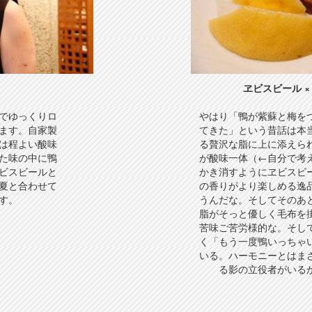
ヱビスビール × 
でゆっくりロ
やはり「鴨が紫蘇と梅を
ます。自家製
てきた」という昔話は本
は程よい酸味
る贅沢な脂に上に添えら
た味の中に鴨
が酸味一体（←自分で考
ビスビールと
かき消すようにヱビスビ
夏と合わせて
の香りがより楽しめる逸
す。
うんだな。そしてそのあ
脂がそっと優しく毛布を
苦味ご苦労様的な。そし
く「もう一度鴨いっちゃ
いる。ハーモニーとはま
る影の立役者がいる