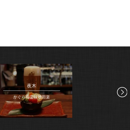
夜木
やま
かぐら南蛮味噌田楽
鴨のロ