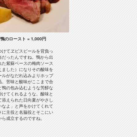
鴨のロースト = 1,000円
つけてヱビスビールを背負っ
当だったんですね。鴨から出
れた紫蘇ベースの梅肉ソース
えました）になりその酸味を
ールがなだれ込みよりホップ
品。苦味と酸味がここまで合
と鴨の包み込むような芳醇な
掛けてくれるような。酸味と
て添えられた日向夏がやさし
いなよ」と声をかけてくれて
さに主役と名脇役とそこにい
から成立するのですね。