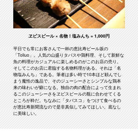
ヱビスビール × 名物！塩みんち = 1,000円
平日でも常にお客さんで一杯の恵比寿ビール坂の
「Toliuo」。人気の山盛りタパスや鶏料理、そして新鮮な
魚の料理がカジュアルに楽しめるのがこのお店の売り。
そしてこのお店に君臨する名物料理がある。それは「名
物塩みんち」である。筆者は多い時で10本ほど頼んでし
まう魔性の逸品で、そのジューシーさとシンプルな鶏本
来の味わいが癖になる。独自の肉の配合によって生まれ
るこのジューシーさをヱビスビールの瓶に合わせてくる
ところが粋だ。ちなみに「タバスコ」をつけて食べるの
が恵比寿新聞流なので是非真似してみてほしい。底なし
に美味しい。